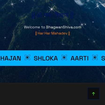
|| ॐ नमः शिवाय ||
Welcome to
BhagwanShiva.com
|| Har Har Mahadev ||
HAJAN
SHLOKA
AARTI
S